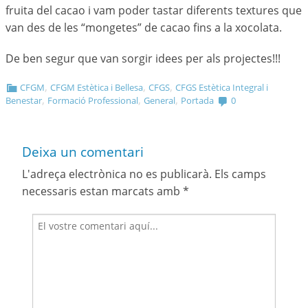
fruita del cacao i vam poder tastar diferents textures que
van des de les “mongetes” de cacao fins a la xocolata.
De ben segur que van sorgir idees per als projectes!!!
,
,
,
CFGM
CFGM Estètica i Bellesa
CFGS
CFGS Estètica Integral i
,
,
,
Benestar
Formació Professional
General
Portada
0
Deixa un comentari
L'adreça electrònica no es publicarà.
Els camps
necessaris estan marcats amb
*