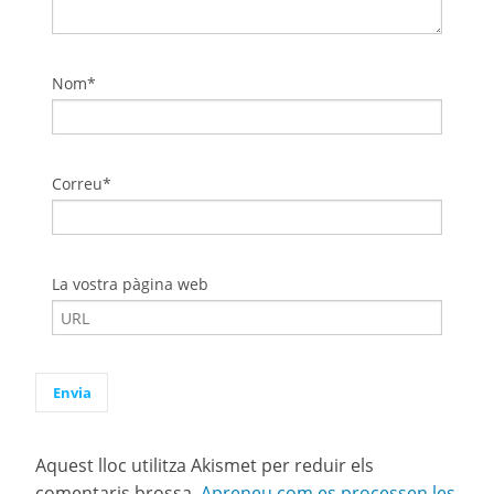
Nom*
Correu*
La vostra pàgina web
Aquest lloc utilitza Akismet per reduir els
comentaris brossa.
Apreneu com es processen les