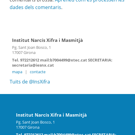
dades dels comentaris
.
Institut Narcís Xifra i Masmitjà
Pg. Sant Joan Bosco, 1
17007 Girona
Tel. 972212612 mail:b7004499@xtec.cat SECRETARIA:
secretaria@iesnx.cat
mapa
|
contacte
Tuits de @InsXifra
Institut Narcís Xifra i Masmitjà
Pg. Sant Joan Bosco, 1
17007 Girona
Tel. 972212612 mail:b7004499@xtec.cat SECRETARIA: