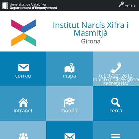
Entra
Institut Narcís Xifra i
Masmitjà
Girona
correu
mapa
tel. 972212612
mail:b7004499@xtec
secretaria:
secretaria@iesnx.ca
intranet
moodle
cerca