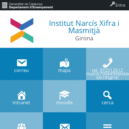
Entra
Institut Narcís Xifra i
Masmitjà
Girona
correu
mapa
tel. 972212612
mail:b7004499@xtec
secretaria:
secretaria@iesnx.ca
intranet
moodle
cerca