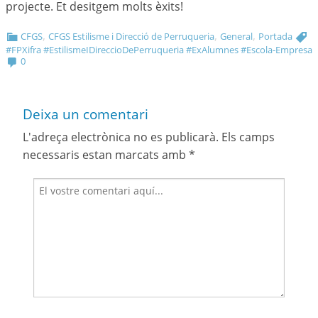
projecte. Et desitgem molts èxits!
,
,
,
CFGS
CFGS Estilisme i Direcció de Perruqueria
General
Portada
#FPXifra #EstilismeIDireccioDePerruqueria #ExAlumnes #Escola-Empresa
0
Deixa un comentari
L'adreça electrònica no es publicarà.
Els camps
necessaris estan marcats amb
*