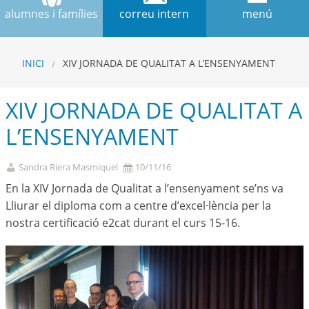
alumnes i famílies
correu intern
menú
INICI
XIV JORNADA DE QUALITAT A L’ENSENYAMENT
XIV JORNADA DE QUALITAT A
L’ENSENYAMENT
Sandra Riera Masmiquel
10/11/16
En la XIV Jornada de Qualitat a l’ensenyament se’ns va
Lliurar el diploma com a centre d’excel·lència per la
nostra certificació e2cat durant el curs 15-16.