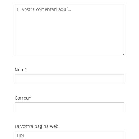
Nom*
Correu*
La vostra pàgina web