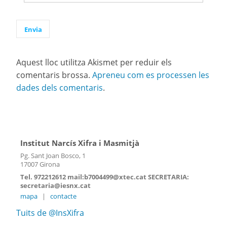
Aquest lloc utilitza Akismet per reduir els
comentaris brossa.
Apreneu com es processen les
dades dels comentaris
.
Institut Narcís Xifra i Masmitjà
Pg. Sant Joan Bosco, 1
17007 Girona
Tel. 972212612 mail:b7004499@xtec.cat SECRETARIA:
secretaria@iesnx.cat
mapa
|
contacte
Tuits de @InsXifra