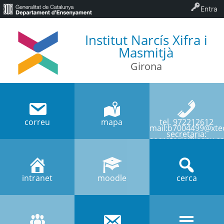
Entra
Institut Narcís Xifra i
Masmitjà
Girona
correu
mapa
tel. 972212612
mail:b7004499@xtec
secretaria:
secretaria@iesnx.ca
intranet
moodle
cerca