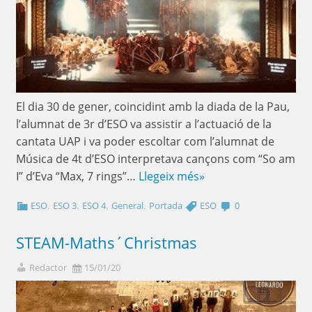
El dia 30 de gener, coincidint amb la diada de la Pau,
l’alumnat de 3r d’ESO va assistir a l’actuació de la
cantata UAP i va poder escoltar com l’alumnat de
Música de 4t d’ESO interpretava cançons com “So am
I” d’Eva “Max, 7 rings”…
Llegeix més»
,
,
,
,
ESO
ESO 3
ESO 4
General
Portada
ESO
0
STEAM-Maths´Christmas
Redactor
15/01/20