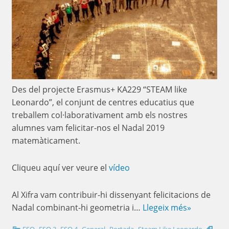
Des del projecte Erasmus+ KA229 “STEAM like
Leonardo”, el conjunt de centres educatius que
treballem col·laborativament amb els nostres
alumnes vam felicitar-nos el Nadal 2019
matemàticament.
Cliqueu aquí ver veure el
vídeo
Al Xifra vam contribuir-hi dissenyant felicitacions de
Nadal combinant-hi geometria i…
Llegeix més»
,
,
,
,
,
ESO
ESO 3
ESO 4
General
Portada
Steam Like Leonardo