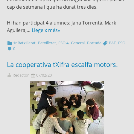
cap de setmana i que ha durat tres dies.
Hi han participat 4 alumnes: Jana Torrentà, Mark
Aguilera,…
Llegeix més»
,
,
,
,
,
1r Batxillerat
Batxillerat
ESO 4
General
Portada
BAT
ESO
0
La cooperativa tXifra escalfa motors.
Redactor
07/02/20