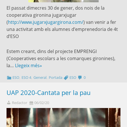
El passat dimecres 30 de gener, dos nois de la
cooperativa gironina jugarxjugar
(
http://www.jugarxjugargirona.com/
) van venir a fer
una activitat amb els alumnes d’emprenedoria de 4t
d’ESO
Estem creant, dins del projecte EMPRENGI
(Cooperatives escolars a les comarques gironines),
la…
Llegeix més»
,
,
,
ESO
ESO 4
General
Portada
ESO
0
UAP 2020-Cantata per la pau
Redactor
06/02/20