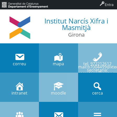
Entra
Institut Narcís Xifra i
Masmitjà
Girona
correu
mapa
tel. 972212612
mail:b7004499@xtec
secretaria:
secretaria@iesnx.ca
intranet
moodle
cerca