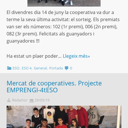
El divendres dia 14 de juny la cooperativa va dur a
terme la seva última activitat: el sorteig. Els premiats
van ser els números: 102 (1r premi), 006 (2n premi),
082 (3r premi). Felicitats als guanyadors i
guanyadores !!!
Ha estat un plaer poder…
Llegeix més»
,
,
,
ESO
ESO 4
General
Portada
0
Mercat de cooperatives. Projecte
EMPRENGI-4tESO
Redactor
29/05/19