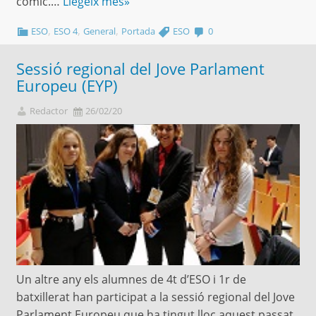
còmic.…
Llegeix més»
,
,
,
ESO
ESO 4
General
Portada
ESO
0
Sessió regional del Jove Parlament
Europeu (EYP)
Redactor
26/02/20
Un altre any els alumnes de 4t d’ESO i 1r de
batxillerat han participat a la sessió regional del Jove
Parlament Europeu que ha tingut lloc aquest passat