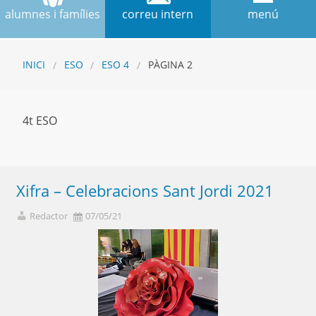
alumnes i famílies
correu intern
menú
INICI
ESO
ESO 4
PÀGINA 2
4t ESO
Xifra – Celebracions Sant Jordi 2021
Redactor
07/05/21