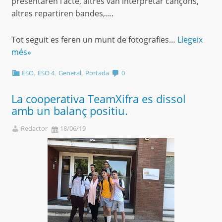
presentaren l’acte, altres van interpretar cançons,
altres repartiren bandes,….
Tot seguit es feren un munt de fotografies…
Llegeix
més»
,
,
,
ESO
ESO 4
General
Portada
0
La cooperativa TeamXifra es dissol
amb un balanç positiu.
Redactor
18/06/19