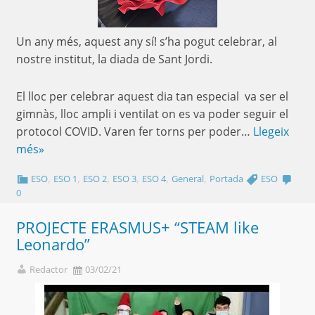
Un any més, aquest any sí! s’ha pogut celebrar, al
nostre institut, la diada de Sant Jordi.
El lloc per celebrar aquest dia tan especial va ser el
gimnàs, lloc ampli i ventilat on es va poder seguir el
protocol COVID. Varen fer torns per poder…
Llegeix
més»
,
,
,
,
,
,
ESO
ESO 1
ESO 2
ESO 3
ESO 4
General
Portada
ESO
0
PROJECTE ERASMUS+ “STEAM like
Leonardo”
Redactor
03/02/21