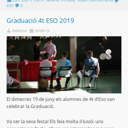
ESO
0
Graduació 4t ESO 2019
Redactor
26/06/19
El dimecres 19 de juny els alumnes de 4t d’Eso van
celebrar la Graduació.
Va ser la seva festa! Els feia molta il·lusió: uns