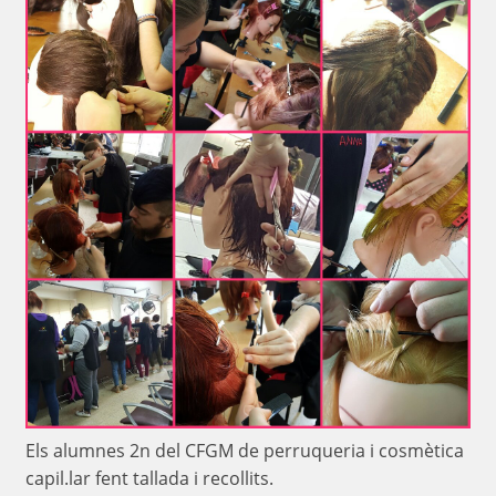
Els alumnes 2n del CFGM de perruqueria i cosmètica
capil.lar fent tallada i recollits.