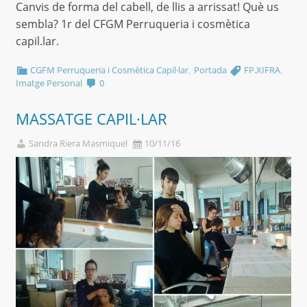
Canvis de forma del cabell, de llis a arrissat! Què us
sembla? 1r del CFGM Perruqueria i cosmètica
capil.lar.
,
,
CGFM Perruqueria i Cosmètica Capil·lar
Portada
FP.XIFRA
Imatge Personal
0
MASSATGE CAPIL·LAR
Sandra Riera Masmiquel
10/11/16