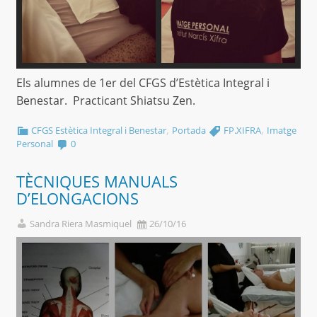
Els alumnes de 1er del CFGS d’Estètica Integral i
Benestar. Practicant Shiatsu Zen.
,
,
CFGS Estètica Integral i Benestar
Portada
FP.XIFRA
Imatge
Personal
0
TÈCNIQUES MANUALS
D’ELONGACIONS
Sandra Riera Masmiquel
26/10/16