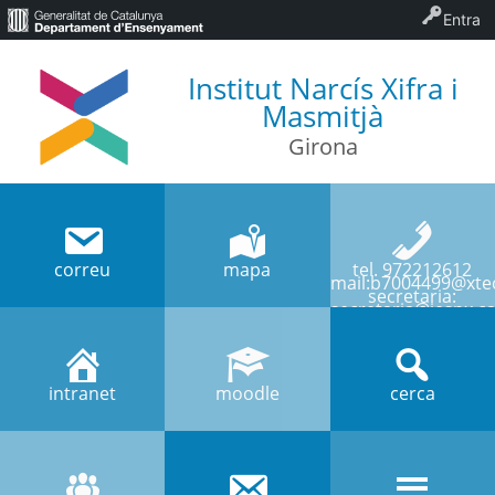
Entra
Institut Narcís Xifra i
Masmitjà
Girona
correu
mapa
tel. 972212612
mail:b7004499@xtec
secretaria:
secretaria@iesnx.ca
intranet
moodle
cerca