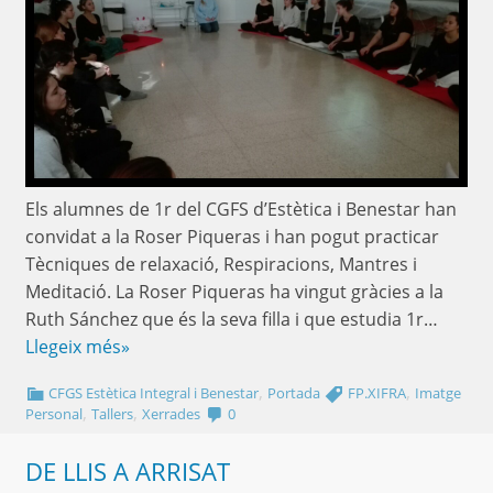
Els alumnes de 1r del CGFS d’Estètica i Benestar han
convidat a la Roser Piqueras i han pogut practicar
Tècniques de relaxació, Respiracions, Mantres i
Meditació. La Roser Piqueras ha vingut gràcies a la
Ruth Sánchez que és la seva filla i que estudia 1r…
Llegeix més»
,
,
CFGS Estètica Integral i Benestar
Portada
FP.XIFRA
Imatge
,
,
Personal
Tallers
Xerrades
0
DE LLIS A ARRISAT