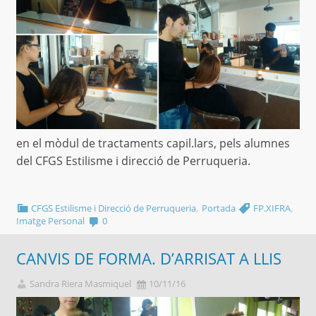
en el mòdul de tractaments capil.lars, pels alumnes
del CFGS Estilisme i direcció de Perruqueria.
,
,
CFGS Estilisme i Direcció de Perruqueria
Portada
FP.XIFRA
Imatge Personal
0
CANVIS DE FORMA. D’ARRISAT A LLIS
Sandra Riera Masmiquel
10/11/16