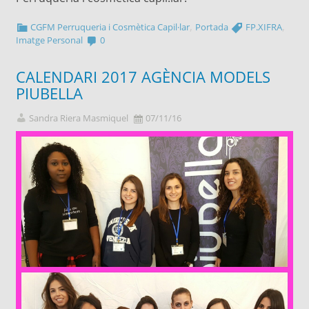
,
,
CGFM Perruqueria i Cosmètica Capil·lar
Portada
FP.XIFRA
Imatge Personal
0
CALENDARI 2017 AGÈNCIA MODELS
PIUBELLA
Sandra Riera Masmiquel
07/11/16