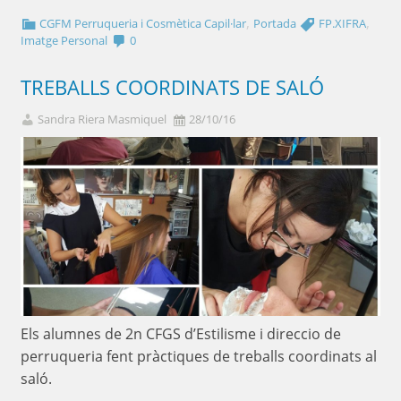
,
,
CGFM Perruqueria i Cosmètica Capil·lar
Portada
FP.XIFRA
Imatge Personal
0
TREBALLS COORDINATS DE SALÓ
Sandra Riera Masmiquel
28/10/16
Els alumnes de 2n CFGS d’Estilisme i direccio de
perruqueria fent pràctiques de treballs coordinats al
saló.