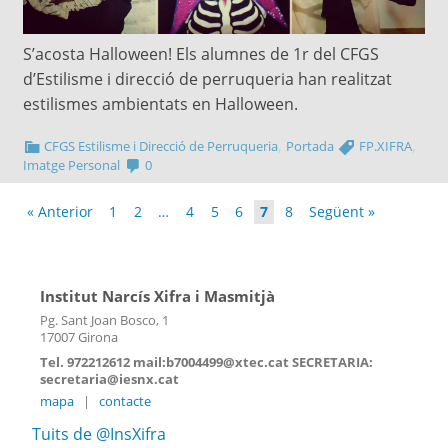
S’acosta Halloween! Els alumnes de 1r del CFGS
d’Estilisme i direcció de perruqueria han realitzat
estilismes ambientats en Halloween.
,
,
CFGS Estilisme i Direcció de Perruqueria
Portada
FP.XIFRA
Imatge Personal
0
« Anterior
1
2
…
4
5
6
7
8
Següent »
Institut Narcís Xifra i Masmitjà
Pg. Sant Joan Bosco, 1
17007 Girona
Tel. 972212612 mail:b7004499@xtec.cat SECRETARIA:
secretaria@iesnx.cat
mapa
|
contacte
Tuits de @InsXifra