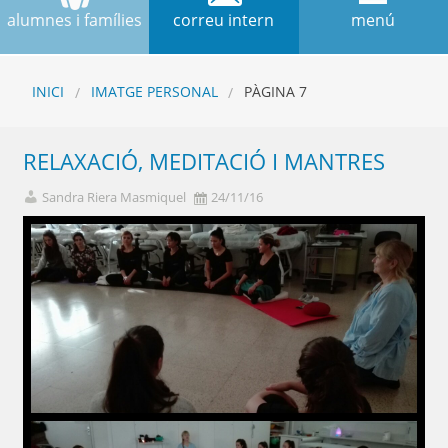
alumnes i famílies
correu intern
menú
INICI
IMATGE PERSONAL
PÀGINA 7
RELAXACIÓ, MEDITACIÓ I MANTRES
Sandra Riera Masmiquel
24/11/16