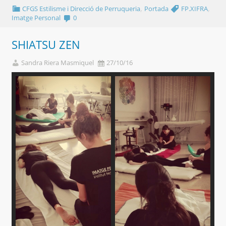
,
,
CFGS Estilisme i Direcció de Perruqueria
Portada
FP.XIFRA
Imatge Personal
0
SHIATSU ZEN
Sandra Riera Masmiquel
27/10/16