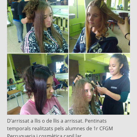
D’arrissat a llis o de llis a arrissat. Pentinats
temporals realitzats pels alumnes de 1r CFGM
Perruqueria i cosmètica capil.lar.